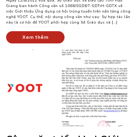
Ngày 12/8/2022 vừa qua, Sở Giáo dục và Đào tạo Tỉnh Hậu
Giang ban hành Công văn số 1068/SGDĐT-GDTrH-GDTX về
việc Giới thiệu Ứng dụng cơ hội trúng tuyển trên nền tảng công
nghệ YOOT. Cụ thể, nội dung công văn như sau: Sự hợp tác lần
này là cơ hội để YOOT phối hợp cùng Sở Giáo dục và […]
Xem thêm