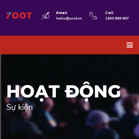
Email
Call
hello@yoot.vn
1800 888 887
HOẠT ĐỘNG
Sự kiện