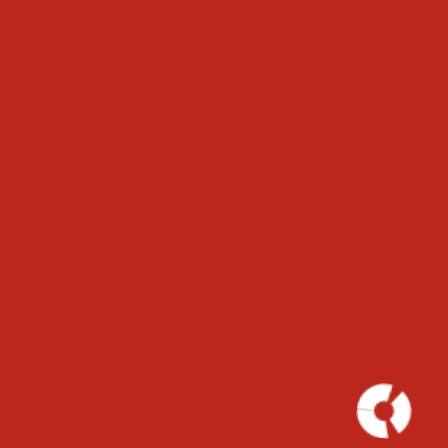
CÔNG TY CỔ PHẦN CÔNG NGHỆ & ĐÀO
TẠO YOOT
Tòa nhà The Gold View, số 346 Bến Vân Đồn,
Phường 1, Quận 4, TP. HCM
hello@yoot.vn