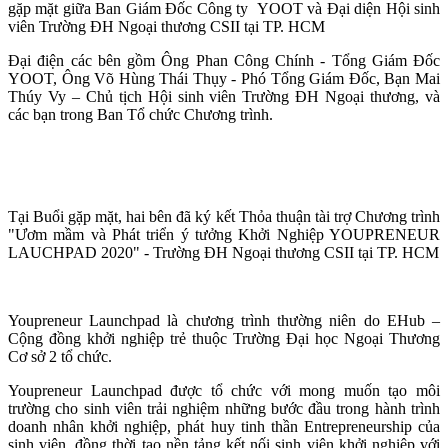
gặp mặt giữa Ban Giám Đốc Công ty YOOT và Đại diện Hội sinh
viên Trường ĐH Ngoại thương CSII tại TP. HCM
Đại điện các bên gồm Ông Phan Công Chính - Tổng Giám Đốc
YOOT, Ông Võ Hùng Thái Thụy - Phó Tổng Giám Đốc, Bạn Mai
Thúy Vy – Chủ tịch Hội sinh viên Trường ĐH Ngoại thương, và
các bạn trong Ban Tổ chức Chương trình.
Tại Buổi gặp mặt, hai bên đã ký kết Thỏa thuận tài trợ Chương trình
"Ươm mầm và Phát triển ý tưởng Khởi Nghiệp YOUPRENEUR
LAUCHPAD 2020" - Trường ĐH Ngoại thương CSII tại TP. HCM
Youpreneur Launchpad là chương trình thường niên do EHub –
Cộng đồng khởi nghiệp trẻ thuộc Trường Đại học Ngoại Thương
Cơ sở 2 tổ chức.
Youpreneur Launchpad được tổ chức với mong muốn tạo môi
trường cho sinh viên trải nghiệm những bước đầu trong hành trình
doanh nhân khởi nghiệp, phát huy tinh thần Entrepreneurship của
sinh viên, đồng thời tạo nền tảng kết nối sinh viên khởi nghiệp với