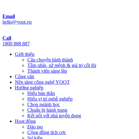
Email
hello@yoot.vn
Call
1800 888 887
Giới thiệu
Câu chuyện hình thành
Tầm nhìn, sứ mệnh & giá trị cốt lõi
Thành viên sáng lập
Công văn
Nền tảng công nghệ YOOT
Hướng nghiệp
Hiểu bản thân
Hiểu vị trí nghề nghiệp
Chọn ngành học
Chuẩn bị hành trang
Kết nối với nhà tuyển dụng
Hoạt động
Đào tạo
Cộng đồng tích cực
Sự kiện