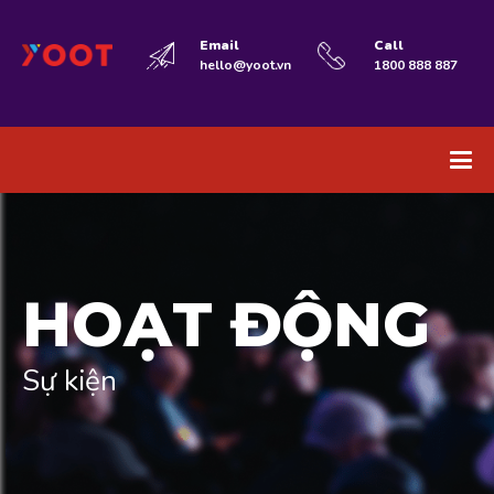
Email
Call
hello@yoot.vn
1800 888 887
HOẠT ĐỘNG
Sự kiện