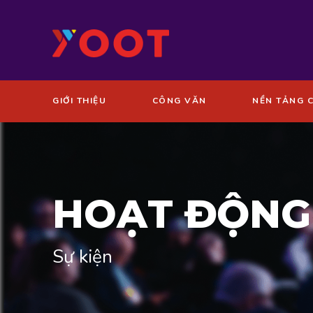
GIỚI THIỆU
CÔNG VĂN
NỀN TẢNG 
HOẠT ĐỘNG
Sự kiện