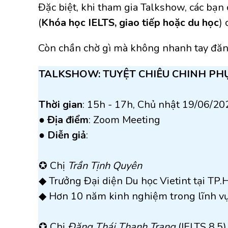
Đặc biệt, khi tham gia Talkshow, các bạ
(
Khóa học IELTS, giao tiếp hoặc du học
)
Còn chần chờ gì mà không nhanh tay đă
TALKSHOW: TUYỆT CHIÊU CHINH PHỤC
Thời gian
: 15h - 17h, Chủ nhật 19/06/20
●
Địa điểm
: Zoom Meeting
●
Diễn giả
:
✪ Chị
Trần Tịnh Quyên
◆ Trưởng Đại diện Du học Vietint tại TP
◆ Hơn 10 năm kinh nghiệm trong lĩnh vự
✪ Chị
Đặng Thái Thanh Trang
(IELTS 8.5)