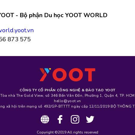
o YOOT - Bộ phận Du học YOOT WORLD
world.yoot.vn
0356 873 575
CÔNG TY CỔ PHẦN CÔNG NGHỆ & ĐÀO TẠO YOOT
Tòa nhà The Gold View, số 346 Bến Vân Đồn, Phường 1, Quận 4, TP. HCM
hello@yoot.vn
Mạng xã hội trên mạng số 492/GP-BTTTT ngày cấp 12/11/2019 BỘ THÔN
Copyright ©2019 All rights reserved