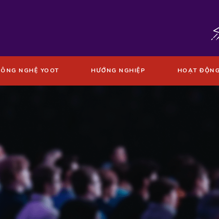
CÔNG NGHỆ YOOT
HƯỚNG NGHIỆP
HOẠT ĐỘN