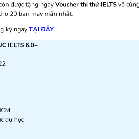
n còn được tặng ngay
Voucher thi thử IELTS
vô cùng 
 cho 20 bạn may mắn nhất.
ng ký ngay
TẠI ĐÂY
.
 IELTS 6.0+
22
.HCM
c du học