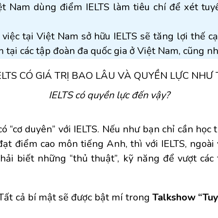
ệt Nam dùng điểm IELTS làm tiêu chí để xét tuyể
việc tại Việt Nam sở hữu IELTS sẽ tăng lợi thế c
àm tại các tập đoàn đa quốc gia ở Việt Nam, cũng n
IELTS có quyền lực đến vậy?
 “cơ duyên” với IELTS. Nếu như bạn chỉ cần học t
 đạt điểm cao môn tiếng Anh, thì với IELTS, ngoài 
phải biết những “thủ thuật”, kỹ năng để vượt các
 Tất cả bí mật sẽ được bật mí trong
Talkshow “Tuyệ