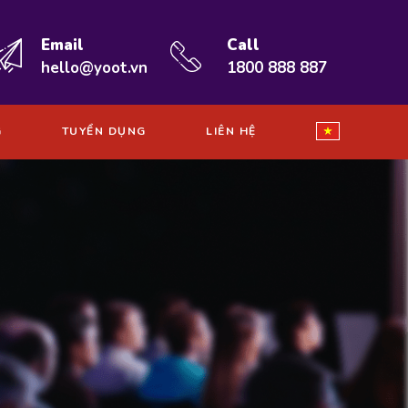
Email
Call
hello@yoot.vn
1800 888 887
G
TUYỂN DỤNG
LIÊN HỆ