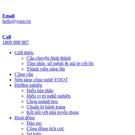
Email
hello@yoot.vn
Call
1800 888 887
Giới thiệu
Câu chuyện hình thành
Tầm nhìn, sứ mệnh & giá trị cốt lõi
Thành viên sáng lập
Công văn
Nền tảng công nghệ YOOT
Hướng nghiệp
Hiểu bản thân
Hiểu vị trí nghề nghiệp
Chọn ngành học
Chuẩn bị hành trang
Kết nối với nhà tuyển dụng
Hoạt động
Đào tạo
Cộng đồng tích cực
Sự kiện