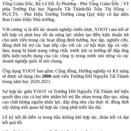
Tổng Giám Đốc, Bà Lê Đỗ Ái Phương - Phó Tổng Giám Đốc ; Về
phía Trường Đại học Nguyễn Tất Thành:Bà Trần Thị Hồng –
PGS.TS. - Phó Hiệu Trưởng Trường cùng Quý thầy cô đại diện
Ban Giám Hiệu Nhà trường.
Với cương vị là đối tác doanh nghiệp chiến lược, YOOT cam kết sẽ
kết hợp và phát huy tối đa năng lực nhằm tạo điều kiện thuận lợi
cho sinh viên trong các hoạt động định hướng, học tập, nghiên cứu,
đồng thời hỗ trợ các bạn tiếp cận với các cơ hội thực tập và việc
làm, trang bị hành trang vững chắc trước khi ra trường để đáp ứng
điều kiện tuyển dụng của các công ty trong nước nói riêng và các
doanh nghiệp quốc tế nói chung.
Ứng dụng YOOT bao gồm: Cộng đồng, Hướng nghiệp và Kỹ năng
sẽ được sử dụng cho
2000
sinh viên Trường ĐH Nguyễn Tất Thành
trong năm học 2020-2021.
Sự hợp tác giữa YOOT và Trường ĐH Nguyễn Tất Thành thể hiện
quyết tâm của cả hai bên nhằm hỗ trợ lẫn nhau trong đào tạo, nâng
cao chất lượng nguồn nhân lực, đáp ứng nhu cầu thực tế, đồng thời
xây dựng mối quan hệ hợp tác cùng phát triển lâu dài.
Lễ ký kết đã diễn ra trong bầu không khí hợp tác, đoàn kết và đạt
kết quả tốt.