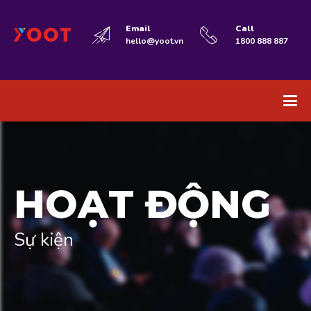
Email
Call
hello@yoot.vn
1800 888 887
HOẠT ĐỘNG
Sự kiện