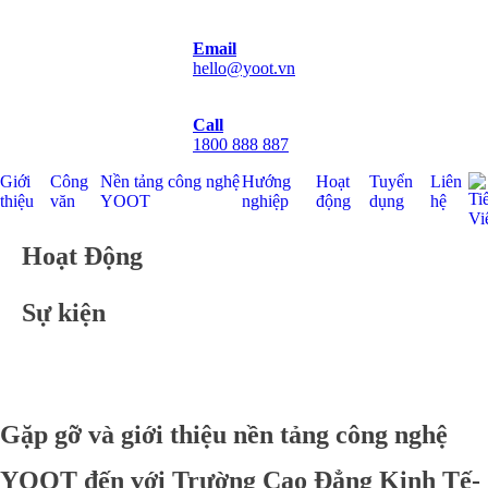
Email
hello@yoot.vn
Call
1800 888 887
Giới
Công
Nền tảng công nghệ
Hướng
Hoạt
Tuyển
Liên
thiệu
văn
YOOT
nghiệp
động
dụng
hệ
Hoạt Động
Sự kiện
Gặp gỡ và giới thiệu nền tảng công nghệ
YOOT đến với Trường Cao Đẳng Kinh Tế-