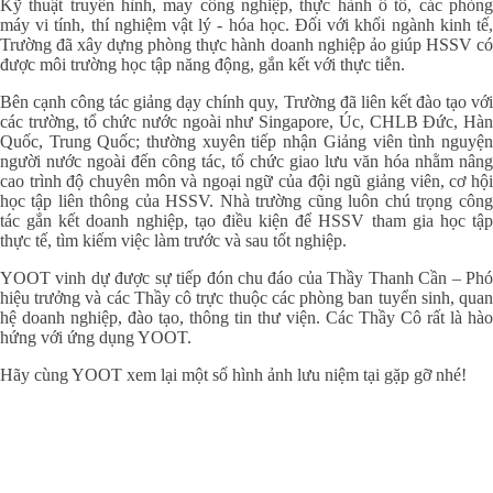
Kỹ thuật truyền hình, may công nghiệp, thực hành ô tô, các phòng
máy vi tính, thí nghiệm vật lý - hóa học. Đối với khối ngành kinh tế,
Trường đã xây dựng phòng thực hành doanh nghiệp ảo giúp HSSV có
được môi trường học tập năng động, gắn kết với thực tiễn.
Bên cạnh công tác giảng dạy chính quy, Trường đã liên kết đào tạo với
các trường, tổ chức nước ngoài như Singapore, Úc, CHLB Đức, Hàn
Quốc, Trung Quốc; thường xuyên tiếp nhận Giảng viên tình nguyện
người nước ngoài đến công tác, tổ chức giao lưu văn hóa nhằm nâng
cao trình độ chuyên môn và ngoại ngữ của đội ngũ giảng viên, cơ hội
học tập liên thông của HSSV. Nhà trường cũng luôn chú trọng công
tác gắn kết doanh nghiệp, tạo điều kiện để HSSV tham gia học tập
thực tế, tìm kiếm việc làm trước và sau tốt nghiệp.
YOOT vinh dự được sự tiếp đón chu đáo của Thầy Thanh Cần – Phó
hiệu trưởng và các Thầy cô trực thuộc các phòng ban tuyển sinh, quan
hệ doanh nghiệp, đào tạo, thông tin thư viện. Các Thầy Cô rất là hào
hứng với ứng dụng YOOT.
Hãy cùng YOOT xem lại một số hình ảnh lưu niệm tại gặp gỡ nhé!