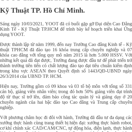
Kỹ Thuật TP. Hồ Chí Minh.
Sáng ngày 10/03/2021, YOOT đã có buổi gặp gỡ Đại diện Cao Đẳng
Kinh Tế - Kỹ Thuật TP.HCM để trình bày kế hoạch triển khai Ứng
dụng YOOT.
Được thành lập từ năm 1999, đến nay Trường Cao đẳng Kinh tế - Kỹ
thuật TPHCM đã đào tạo 16 khóa trung cấp chuyên nghiệp và 07
khóa cao đẳng với tổng quy mô năm 2015 là hơn 5.000 HSSV. Với
những kết quả đã đạt được, Trường đang được đầu tư để phát triển trở
thành trường tiên tiến có chất lượng đào tạo đạt tiêu chuẩn kiểm định
trong khu vực ASEAN theo Quyết định số 1443/QĐ-UBND ngày
26/3/2014 của UBND TP. HCM.
Hiện nay, Trường gồm có 09 khoa và 03 tổ bộ môn với tổng số 331
cán bộ, giảng viên nhân viên; trong đó hơn 50% giảng viên đạt trình
độ từ thạc sĩ trở lên, đảm bảo công tác quản lý và giảng dạy ở 20
chuyên ngành của hai bậc đào tạo Cao đẳng và Trung cấp chuyên
nghiệp.
Với phương châm học đi đôi với hành, Trường đã đầu tư đa dạng các
xưởng thực hành cùng trang thiết bị hiện đại: xưởng thực hành robot,
cơ khí chính xác CAD/CAM/CNC, tự động hóa, điện lạnh, thực hành