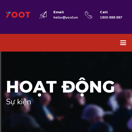
Email
Call
hello@yoot.vn
1800 888 887
HOẠT ĐỘNG
Sự kiện