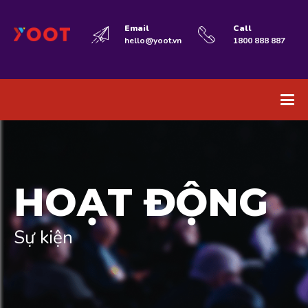
Email
Call
hello@yoot.vn
1800 888 887
HOẠT ĐỘNG
Sự kiện