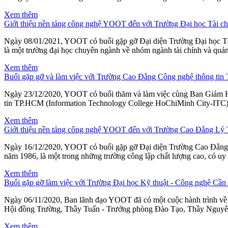
Xem thêm
Giới thiệu nền tảng công nghệ YOOT đến với Trường Đại học Tài ch
Ngày 08/01/2021, YOOT có buổi gặp gỡ Đại diện Trường Đại học Tài
là một trường đại học chuyên ngành về nhóm ngành tài chính và quả
Xem thêm
Buổi gặp gỡ và làm việc với Trường Cao Đẳng Công nghệ thông ti
Ngày 23/12/2020, YOOT có buổi thăm và làm việc cùng Ban Giám 
tin TP.HCM (Information Technology College HoChiMinh City-ITC) đ
Xem thêm
Giới thiệu nền tảng công nghệ YOOT đến với Trường Cao Đẳng Lý
Ngày 16/12/2020, YOOT có buổi gặp gỡ Đại diện Trường Cao Đẳng
năm 1986, là một trong những trường công lập chất lượng cao, có uy 
Xem thêm
Buổi gặp gỡ làm việc với Trường Đại học Kỹ thuật - Công nghệ Cần
Ngày 06/11/2020, Ban lãnh đạo YOOT đã có một cuộc hành trình về 
Hội đồng Trường, Thầy Tuấn - Trưởng phòng Đào Tạo, Thầy Nguyê
Xem thêm