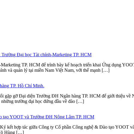
n Trường Đại học Tài chính-Marketing TP. HCM
Marketing TP. HCM để trình bày kế hoạch triển khai Ứng dụng YOOT T
hính và quản lý tại miền Nam Việt Nam, với thế mạnh […]
 hàng TP. Hồ Chí Minh.
uổi gặp gỡ Đại diện Trường ĐH Ngân hàng TP. HCM để giới thiệu về
g những trường đại học đứng đầu về đào […]
& Đào tạo YOOT và Trường ĐH Nông Lâm TP. HCM
 Lễ Ký kết hợp tác giữa Công ty Cổ phần Công nghệ & Đào tạo YOOT 
Võ Hùng […]