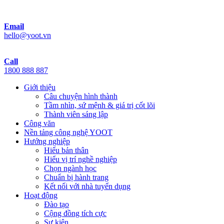
Email
hello@yoot.vn
Call
1800 888 887
Giới thiệu
Câu chuyện hình thành
Tầm nhìn, sứ mệnh & giá trị cốt lõi
Thành viên sáng lập
Công văn
Nền tảng công nghệ YOOT
Hướng nghiệp
Hiểu bản thân
Hiểu vị trí nghề nghiệp
Chọn ngành học
Chuẩn bị hành trang
Kết nối với nhà tuyển dụng
Hoạt động
Đào tạo
Cộng đồng tích cực
Sự kiện