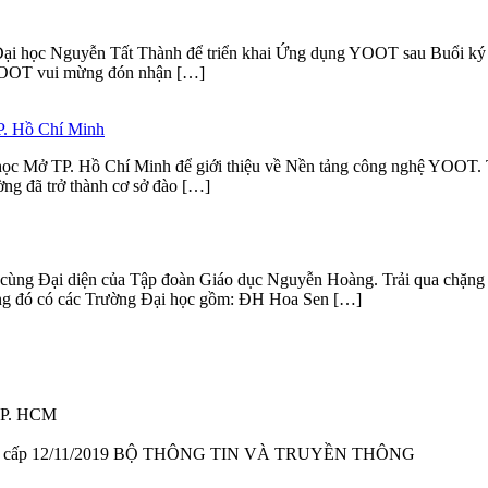
i học Nguyễn Tất Thành để triển khai Ứng dụng YOOT sau Buổi ký kế
c, YOOT vui mừng đón nhận […]
P. Hồ Chí Minh
học Mở TP. Hồ Chí Minh để giới thiệu về Nền tảng công nghệ YOOT.
ờng đã trở thành cơ sở đào […]
cùng Đại diện của Tập đoàn Giáo dục Nguyễn Hoàng. Trải qua chặng 
rong đó có các Trường Đại học gồm: ĐH Hoa Sen […]
 TP. HCM
T ngày cấp 12/11/2019 BỘ THÔNG TIN VÀ TRUYỀN THÔNG