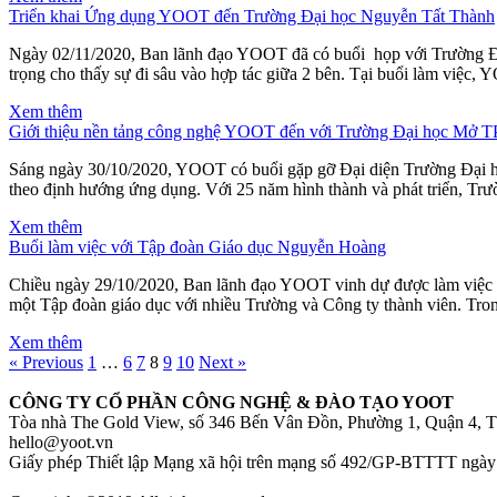
Triển khai Ứng dụng YOOT đến Trường Đại học Nguyễn Tất Thành
Ngày 02/11/2020, Ban lãnh đạo YOOT đã có buổi họp với Trường Đạ
trọng cho thấy sự đi sâu vào hợp tác giữa 2 bên. Tại buổi làm việ
Xem thêm
Giới thiệu nền tảng công nghệ YOOT đến với Trường Đại học Mở T
Sáng ngày 30/10/2020, YOOT có buổi gặp gỡ Đại diện Trường Đại 
theo định hướng ứng dụng. Với 25 năm hình thành và phát triển, Trư
Xem thêm
Buổi làm việc với Tập đoàn Giáo dục Nguyễn Hoàng
Chiều ngày 29/10/2020, Ban lãnh đạo YOOT vinh dự được làm việc 
một Tập đoàn giáo dục với nhiều Trường và Công ty thành viên. T
Xem thêm
« Previous
1
…
6
7
8
9
10
Next »
CÔNG TY CỔ PHẦN CÔNG NGHỆ & ĐÀO TẠO YOOT
Tòa nhà The Gold View, số 346 Bến Vân Đồn, Phường 1, Quận 4,
hello@yoot.vn
Giấy phép Thiết lập Mạng xã hội trên mạng số 492/GP-BTTT